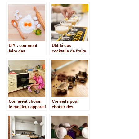
envie de poisson ?
convives
DIY : comment
Utilité des
faire des
cocktails de fruits
craquelins de blé
naturels pendant
carré?
les fêtes
Comment choisir
Conseils pour
le meilleur appareil
choisir des
de cuisine ?
emporte-pieces
alsaciens