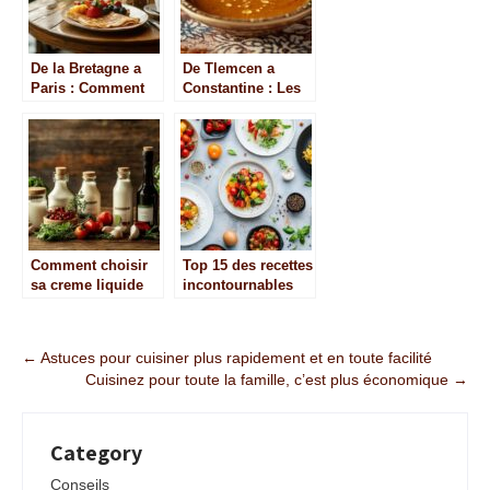
De la Bretagne a
De Tlemcen a
Paris : Comment
Constantine : Les
les galettes bio de
differentes
Crepolog ont
compositions de la
conquis le cœur
sauce algerienne
des Parisiens
Comment choisir
Top 15 des recettes
sa creme liquide
incontournables
pour une cuisine
pour le quotidien
savoureuse et
responsable
Post
←
Astuces pour cuisiner plus rapidement et en toute facilité
Cuisinez pour toute la famille, c’est plus économique
→
navigation
Category
Conseils