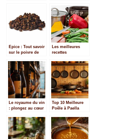
slow food
complet et avis
Epice : Tout savoir
Les meilleures
sur le poivre de
recettes
timut
traditionnelles
francaises
Le royaume du vin
Top 10 Meilleure
: plongez au cœur
Poêle à Paella
des vins de
février 2025 :
Bordeaux
Quelle sauce servir
avec votre plat ?