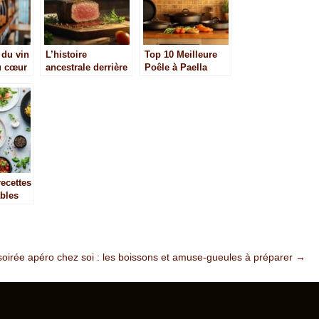
 du vin
L’histoire
Top 10 Meilleure
u cœur
ancestrale derrière
Poêle à Paella
la noblesse de la
février 2025 :
viande de Salers
Quelle sauce servir
avec votre plat ?
recettes
bles
tidien
soirée apéro chez soi : les boissons et amuse-gueules à préparer
→