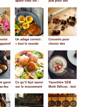
n
apéro chez soi :
plat pour ses
le pour
les boissons et
convives
s
amuse-gueules à
préparer
oisir
Un adage correct :
Conseils pour
appareil
« tout le monde
choisir des
?
n’est pas né
emporte-pieces
Cordon bleu »
alsaciens
t garni
Ce qu’il faut savoir
Yaourtière SEB
au-feu
sur le mouvement
Multi Délices : test
slow food
complet et avis