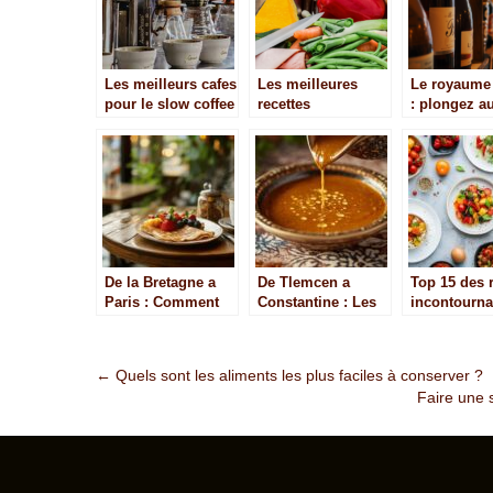
Les meilleurs cafes
Les meilleures
Le royaume
pour le slow coffee
recettes
: plongez a
traditionnelles
des vins de
francaises
Bordeaux
De la Bretagne a
De Tlemcen a
Top 15 des 
Paris : Comment
Constantine : Les
incontourna
les galettes bio de
differentes
pour le quo
Crepolog ont
compositions de la
conquis le cœur
sauce algerienne
Post
←
Quels sont les aliments les plus faciles à conserver ?
des Parisiens
Faire une 
navigation