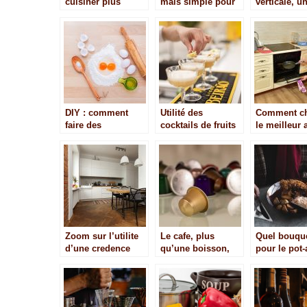
cuisiner plus
mais simple pour
verticale, u
rapidement et en
cuisiner du poulet
indispensab
toute facilité
vos grillade
DIY : comment
Utilité des
Comment ch
faire des
cocktails de fruits
le meilleur 
craquelins de blé
naturels pendant
de cuisine 
carré?
les fêtes
Zoom sur l’utilite
Le cafe, plus
Quel bouque
d’une credence
qu’une boisson,
pour le pot-
dans une cuisine
un ingredient de
?
recettes en cuisine