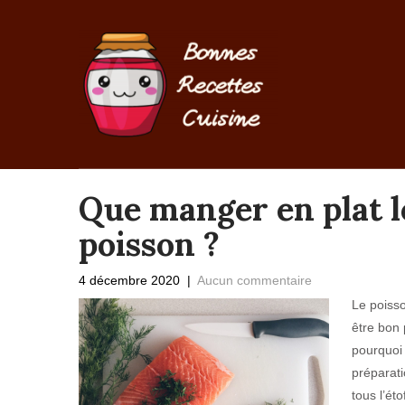
Que manger en plat lo
poisson ?
4 décembre 2020
|
Aucun commentaire
Le poisso
être bon 
pourquoi 
préparati
tous l’ét