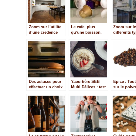
Zoom sur l’utilite
Le cafe, plus
Zoom sur l
d’une credence
qu’une boisson,
differents t
dans une cuisine
un ingredient de
d’amenage
recettes en cuisine
de cuisine
Des astuces pour
Yaourtière SEB
Epice : Tout
effectuer un choix
Multi Délices : test
sur le poivr
optimal de four a
complet et avis
timut
pizza