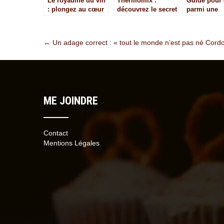
Le royaume du vin
Thermomix :
Guide pour 
: plongez au cœur
découvrez le secret
parmi une
des vins de
de la cuisine
selection de
Bordeaux
polyvalente
fromages b
Post
←
Un adage correct : « tout le monde n’est pas né Cord
navigation
ME JOINDRE
Contact
Mentions Légales