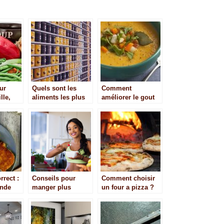
ur
Quels sont les
Comment
lle,
aliments les plus
améliorer le gout
faciles à conserver
de votre soupe?
e
?
rrect :
Conseils pour
Comment choisir
onde
manger plus
un four a pizza ?
sainement en 2022
 »