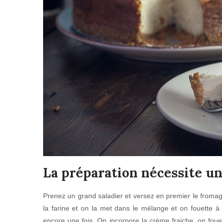
La préparation nécessite u
Prenez un grand saladier et versez en premier le fromage
la farine et on la met dans le mélange et on fouette à
encore une fois. On incorpore la crème fraiche, on fouett