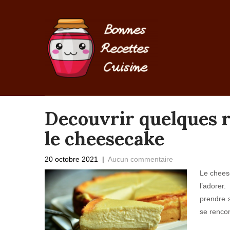
Decouvrir quelques r
le cheesecake
20 octobre 2021
|
Aucun commentaire
Le cheese
l’adorer
prendre s
se renco