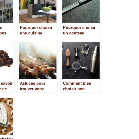
es
Pourquoi choisir
Pourquoi choisir
ypes
une cuisine
un couteau
ments
ouverte ?
japonais ?
 savoir
Astuces pour
Comment bien
e de
trouver votre
choisir son
Brasero Plancha
materiel de bar
professionnel ?