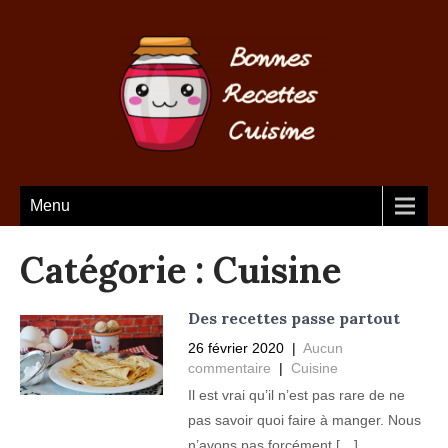
Menu
Catégorie :
Cuisine
Des recettes passe partout
26 février 2020
|
Aucun
commentaire
|
Cuisine
Il est vrai qu’il n’est pas rare de ne
pas savoir quoi faire à manger. Nous
n’avons pas forcément […]